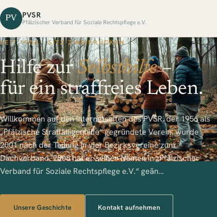
PVSR
PV
Pfälzischer Verband für Soziale Rechtspflege e.V.
SEIT 1956 · SITZ ZWEIBRÜCKEN
Hilfe zur
Selbsthilfe
–
für ein straffreies Leben.
Willkommen auf den Internetseiten des PVSR, der 1956 als
„Pfälzische Straffälligenhilfe“ gegründete Verein, wurde
2001 nach der Teilung in vier Bezirksvereine zum
Dachverband. 2008 hat er seinen Namen in „Pfälzischer
Verband für Soziale Rechtspflege e.V.“ geän…
Unsere Geschichte
Kontakt aufnehmen